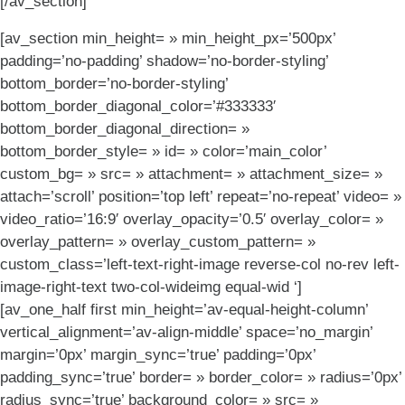
[/av_section]
[av_section min_height= » min_height_px=’500px’
padding=’no-padding’ shadow=’no-border-styling’
bottom_border=’no-border-styling’
bottom_border_diagonal_color=’#333333′
bottom_border_diagonal_direction= »
bottom_border_style= » id= » color=’main_color’
custom_bg= » src= » attachment= » attachment_size= »
attach=’scroll’ position=’top left’ repeat=’no-repeat’ video= »
video_ratio=’16:9′ overlay_opacity=’0.5′ overlay_color= »
overlay_pattern= » overlay_custom_pattern= »
custom_class=’left-text-right-image reverse-col no-rev left-
image-right-text two-col-wideimg equal-wid ‘]
[av_one_half first min_height=’av-equal-height-column’
vertical_alignment=’av-align-middle’ space=’no_margin’
margin=’0px’ margin_sync=’true’ padding=’0px’
padding_sync=’true’ border= » border_color= » radius=’0px’
radius_sync=’true’ background_color= » src= »