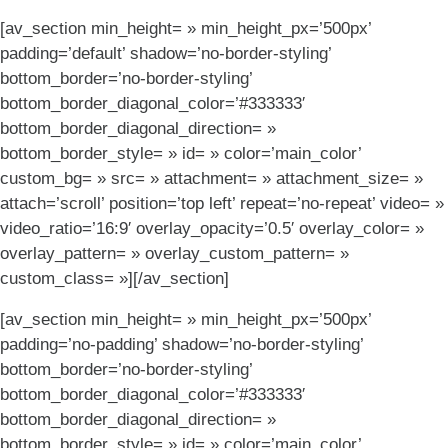
[av_section min_height= » min_height_px=’500px’
padding=’default’ shadow=’no-border-styling’
bottom_border=’no-border-styling’
bottom_border_diagonal_color=’#333333′
bottom_border_diagonal_direction= »
bottom_border_style= » id= » color=’main_color’
custom_bg= » src= » attachment= » attachment_size= »
attach=’scroll’ position=’top left’ repeat=’no-repeat’ video= »
video_ratio=’16:9′ overlay_opacity=’0.5′ overlay_color= »
overlay_pattern= » overlay_custom_pattern= »
custom_class= »][/av_section]
[av_section min_height= » min_height_px=’500px’
padding=’no-padding’ shadow=’no-border-styling’
bottom_border=’no-border-styling’
bottom_border_diagonal_color=’#333333′
bottom_border_diagonal_direction= »
bottom_border_style= » id= » color=’main_color’