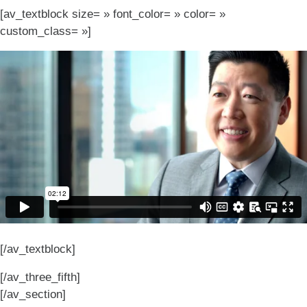
[av_textblock size= » font_color= » color= »
custom_class= »]
[/av_textblock]
[/av_three_fifth]
[/av_section]