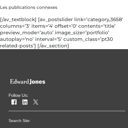
Les publications connexes
[/av_textblock] [av_postslider link=’category,3658′
columns=’3′ items=’4′ offset=’0′ contents=’title’
preview_mode=’auto’ image_size=’portfolio’
autoplay=’no’ interval=’5′ custom_class=’pt30
related-posts’] [/av_section]
Follow Us:
Search Site: