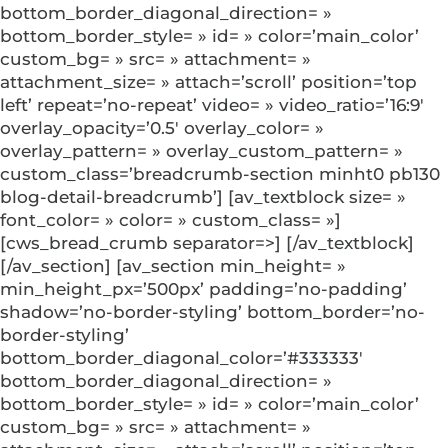
bottom_border_diagonal_direction= »
bottom_border_style= » id= » color=’main_color’
custom_bg= » src= » attachment= »
attachment_size= » attach=’scroll’ position=’top
left’ repeat=’no-repeat’ video= » video_ratio=’16:9′
overlay_opacity=’0.5′ overlay_color= »
overlay_pattern= » overlay_custom_pattern= »
custom_class=’breadcrumb-section minht0 pb130
blog-detail-breadcrumb’] [av_textblock size= »
font_color= » color= » custom_class= »]
[cws_bread_crumb separator=>] [/av_textblock]
[/av_section] [av_section min_height= »
min_height_px=’500px’ padding=’no-padding’
shadow=’no-border-styling’ bottom_border=’no-
border-styling’
bottom_border_diagonal_color=’#333333′
bottom_border_diagonal_direction= »
bottom_border_style= » id= » color=’main_color’
custom_bg= » src= » attachment= »