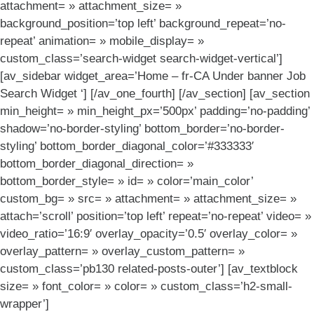
attachment= » attachment_size= »
background_position=’top left’ background_repeat=’no-
repeat’ animation= » mobile_display= »
custom_class=’search-widget search-widget-vertical’]
[av_sidebar widget_area=’Home – fr-CA Under banner Job
Search Widget ‘] [/av_one_fourth] [/av_section] [av_section
min_height= » min_height_px=’500px’ padding=’no-padding’
shadow=’no-border-styling’ bottom_border=’no-border-
styling’ bottom_border_diagonal_color=’#333333′
bottom_border_diagonal_direction= »
bottom_border_style= » id= » color=’main_color’
custom_bg= » src= » attachment= » attachment_size= »
attach=’scroll’ position=’top left’ repeat=’no-repeat’ video= »
video_ratio=’16:9′ overlay_opacity=’0.5′ overlay_color= »
overlay_pattern= » overlay_custom_pattern= »
custom_class=’pb130 related-posts-outer’] [av_textblock
size= » font_color= » color= » custom_class=’h2-small-
wrapper’]