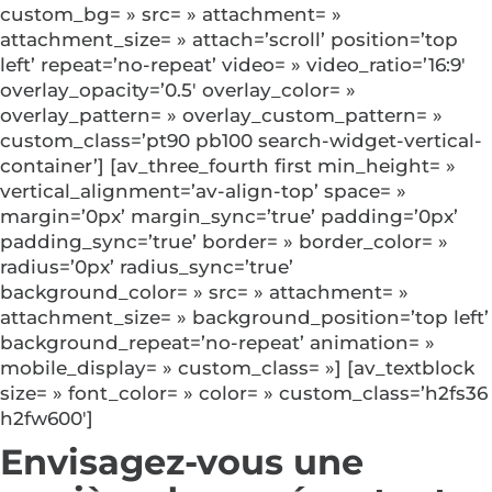
custom_bg= » src= » attachment= »
attachment_size= » attach=’scroll’ position=’top
left’ repeat=’no-repeat’ video= » video_ratio=’16:9′
overlay_opacity=’0.5′ overlay_color= »
overlay_pattern= » overlay_custom_pattern= »
custom_class=’pt90 pb100 search-widget-vertical-
container’] [av_three_fourth first min_height= »
vertical_alignment=’av-align-top’ space= »
margin=’0px’ margin_sync=’true’ padding=’0px’
padding_sync=’true’ border= » border_color= »
radius=’0px’ radius_sync=’true’
background_color= » src= » attachment= »
attachment_size= » background_position=’top left’
background_repeat=’no-repeat’ animation= »
mobile_display= » custom_class= »] [av_textblock
size= » font_color= » color= » custom_class=’h2fs36
h2fw600′]
Envisagez-vous une