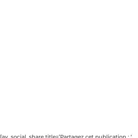
Lorsque moins
est synonyme de
plus :
complexités
techniques
moindres, service
personnalisé
accru
[av_social_share title=’Partagez cet publication : ‘