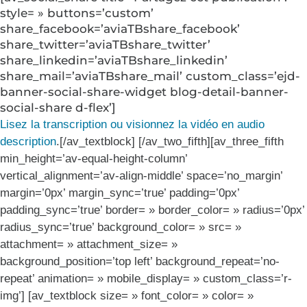
style= » buttons=’custom’
share_facebook=’aviaTBshare_facebook’
share_twitter=’aviaTBshare_twitter’
share_linkedin=’aviaTBshare_linkedin’
share_mail=’aviaTBshare_mail’ custom_class=’ejd-
banner-social-share-widget blog-detail-banner-
social-share d-flex’]
Lisez la transcription ou visionnez la vidéo en audio
description
.[/av_textblock] [/av_two_fifth][av_three_fifth
min_height=’av-equal-height-column’
vertical_alignment=’av-align-middle’ space=’no_margin’
margin=’0px’ margin_sync=’true’ padding=’0px’
padding_sync=’true’ border= » border_color= » radius=’0px’
radius_sync=’true’ background_color= » src= »
attachment= » attachment_size= »
background_position=’top left’ background_repeat=’no-
repeat’ animation= » mobile_display= » custom_class=’r-
img’] [av_textblock size= » font_color= » color= »