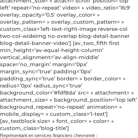
attachment_size= » attach=’scroll’ position=’top
left’ repeat=’no-repeat’ video= » video_ratio=’16:9′
overlay_opacity=’0.5′ overlay_color= »
overlay_pattern= » overlay_custom_pattern= »
custom_class=’left-text-right-image reverse-col
two-col-wideimg no-overlap blog-detail-banner
blog-detail-banner-video’] [av_two_fifth first
min_height=’av-equal-height-column’
vertical_alignment=’av-align-middle’
space=’no_margin’ margin=’0px’
margin_sync=’true’ padding=’0px’
padding_sync=’true’ border= » border_color= »
radius=’0px’ radius_sync=’true’
background_color=’#fdf8da’ src= » attachment= »
attachment_size= » background_position=’top left’
background_repeat=’no-repeat’ animation= »
mobile_display= » custom_class=’l-text’]
[av_textblock size= » font_color= » color= »
custom_class=’blog-title’]
Représentant en services financiers chevronné :