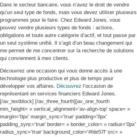
Dans le secteur bancaire, vous n’avez le droit de vendre
qu’un seul type de fonds, mais vous devez utiliser plusieurs
programmes pour le faire. Chez Edward Jones, vous
pouvez vendre plusieurs types de fonds : actions,
obligations et toute autre catégorie d’actif, et tout passe par
un seul système unifié. Il s’agit d’un beau changement qui
me permet de me concentrer sur la recherche de solutions
qui conviennent à mes clients.
Découvrez une occasion qui vous donne accès à une
technologie plus productive et plus de temps pour
développer vos affaires.
Découvrez
l’occasion de
représentant en services financiers Edward Jones.
[/av_textblock] [/av_three_fourth][av_one_fourth
min_height= » vertical_alignment=’av-align-top’ space= »
margin=’0px’ margin_sync=’true’ padding=’0px’
padding_sync=’true’ border= » border_color= » radius=’0px’
radius_sync=’true’ background_color=’#fde57f’ src= »