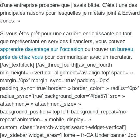
d’une entreprise prospère que j’avais bâtie. C’était une des
principales raisons pour lesquelles je m’étais joint à Edward
Jones. »
Si vous êtes prêt pour une carrière enrichissante en tant
que représentant en services financiers, vous pouvez
apprendre davantage sur l’occasion
ou trouver
un bureau
près de chez vous
pour communiquer avec un recruteur.
[/av_textblock] [/av_three_fourth][av_one_fourth
min_height= » vertical_alignment=’av-align-top’ space= »
margin=’0px’ margin_sync=’true’ padding=’0px’
padding_sync=’true’ border= » border_color= » radius=’0px’
radius_sync=’true’ background_color=’#fde57f’ src= »
attachment= » attachment_size= »
background_position=’top left’ background_repeat=’no-
repeat’ animation= » mobile_display= »
custom_class=’search-widget search-widget-vertical’]
[av_sidebar widget_area=’Home – fr-CA Under banner Job