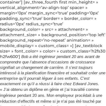
container’] [av_three_fourth first min_height= »
vertical_alignment=’av-align-top’ space= »
margin=’0px’ margin_sync=’true’ padding=’0px’
padding_sync=’true’ border= » border_color= »
radius=’0px’ radius_sync=’true’
background_color= » src= » attachment= »
attachment_size= » background_position=’top left’
background_repeat=’no-repeat’ animation= »
mobile_display= » custom_class= »] [av_textblock
size= » font_color= » color= » custom_class=’h2fs30
h2fw600′]
Bob a été ingénieur pendant 20 ans avant de
comprendre que l’absence d’occasions de croissance
signifiait un changement de carrière. Il s’est toujours
intéressé à la planification financière et souhaitait créer une
entreprise qu’il pourrait léguer à ses enfants. C’est
exactement ce qu’il a réussi à faire chez Edward Jones.
« J’ai obtenu un diplôme en génie et j’ai travaillé comme
ingénieur pendant 20 ans. Mon employeur procédait à une
réduction d’effectifs et même si je n’ai pas été touché par