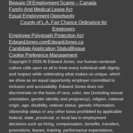
Beware Of Employment Scams – Canada
Family And Medical Leave Act
Equal Employment Opportunity
County of L.A. Fair Chance Ordinance for
Employers
Employee Polygraph Protection Act
EdwardJones.com
EdwardJones.ca
Candidate Application Status
Blogue
Cookie Preference Management
Copyright
©
2026
At Edward Jones, our human-centered
culture calls upon us all to treat every individual with dignity
and respect while celebrating what makes us unique, which
we show as an equal opportunity employer committed to
inclusion and accessibility. Edward Jones does not
discriminate on the basis of race, color, sex (including sexual
orientation, gender identity and pregnancy), religion, national
origin, age, disability, veteran status, genetic information,
citizenship status or any other basis prohibited by applicable
federal, state, provincial, or local law in employment
decisions such as hiring, compensation, benefits, transfers,
promotions, leaves, training, performance expectations,