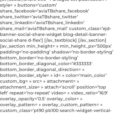
style= » buttons=’custom’
share_facebook=’aviaTBshare_facebook’
share_twitter=’aviaTBshare_twitter’
share_linkedin=’aviaTBshare_linkedin’
share_mail=’aviaTBshare_mail’ custom_class=’ejd-
banner-social-share-widget blog-detail-banner-
social-share d-flex’] [/av_textblock] [/av_section]
[av_section min_height= » min_height_px=’500px’
padding=’no-padding’ shadow=’no-border-styling’
bottom_border=’no-border-styling’
bottom_border_diagonal_color=’#333333′
bottom_border_diagonal_direction= »
bottom_border_style= » id= » color=’main_color’
custom_bg= » src= » attachment= »
attachment_size= » attach=’scroll’ position=’top
left’ repeat=’no-repeat’ video= » video_ratio=’16:9′
overlay_opacity=’0.5′ overlay_color= »
overlay_pattern= » overlay_custom_pattern= »
custom_class=’pt90 pb100 search-widget-vertical-