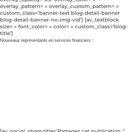
overlay_pattern= » overlay_custom_pattern= »
custom_class=’banner-text blog-detail-banner
blog-detail-banner-no-img-vid’] [av_textblock
size= » font_color= » color= » custom_class=’blog-
title’]
Nouveaux représentants en services financiers
:
D’ingénieur à
représentant en
services
financiers : Bob
Thompson
[av_social_share title=’Partagez cet publication :’