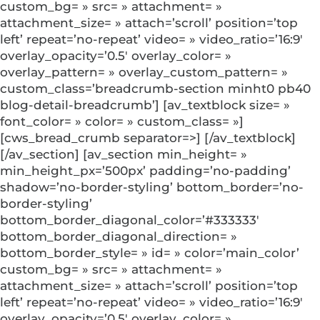
custom_bg= » src= » attachment= »
attachment_size= » attach=’scroll’ position=’top
left’ repeat=’no-repeat’ video= » video_ratio=’16:9′
overlay_opacity=’0.5′ overlay_color= »
overlay_pattern= » overlay_custom_pattern= »
custom_class=’breadcrumb-section minht0 pb40
blog-detail-breadcrumb’] [av_textblock size= »
font_color= » color= » custom_class= »]
[cws_bread_crumb separator=>] [/av_textblock]
[/av_section] [av_section min_height= »
min_height_px=’500px’ padding=’no-padding’
shadow=’no-border-styling’ bottom_border=’no-
border-styling’
bottom_border_diagonal_color=’#333333′
bottom_border_diagonal_direction= »
bottom_border_style= » id= » color=’main_color’
custom_bg= » src= » attachment= »
attachment_size= » attach=’scroll’ position=’top
left’ repeat=’no-repeat’ video= » video_ratio=’16:9′
overlay_opacity=’0.5′ overlay_color= »