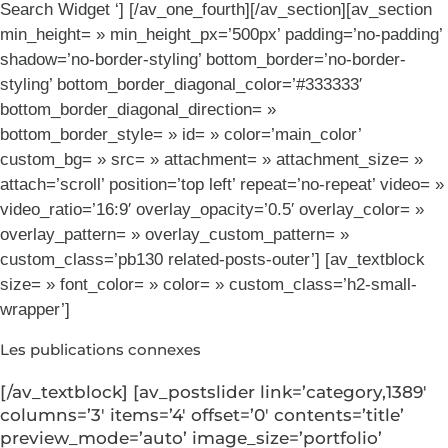
Search Widget ‘] [/av_one_fourth][/av_section][av_section
min_height= » min_height_px=’500px’ padding=’no-padding’
shadow=’no-border-styling’ bottom_border=’no-border-
styling’ bottom_border_diagonal_color=’#333333′
bottom_border_diagonal_direction= »
bottom_border_style= » id= » color=’main_color’
custom_bg= » src= » attachment= » attachment_size= »
attach=’scroll’ position=’top left’ repeat=’no-repeat’ video= »
video_ratio=’16:9′ overlay_opacity=’0.5′ overlay_color= »
overlay_pattern= » overlay_custom_pattern= »
custom_class=’pb130 related-posts-outer’] [av_textblock
size= » font_color= » color= » custom_class=’h2-small-
wrapper’]
Les publications connexes
[/av_textblock] [av_postslider link=’category,1389′
columns=’3′ items=’4′ offset=’0′ contents=’title’
preview_mode=’auto’ image_size=’portfolio’