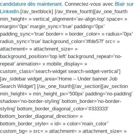
candidature dès maintenant
. Connectez-vous avec
Blair sur
LinkedIn
.[/av_textblock] [/av_three_fourth][av_one_fourth
min_height= » vertical_alignment=’av-align-top’ space= »
margin=’0px’ margin_sync=’true’ padding=’0px’
padding_sync=’true’ border= » border_color= » radius=’0px’
radius_sync=’true’ background_color=’#fde57f’ src= »
attachment= » attachment_size= »
background_position=’top left’ background_repeat=’no-
repeat’ animation= » mobile_display= »
custom_class=’search-widget search-widget-vertical’]
[av_sidebar widget_area=’Home – Under banner Job
Search Widget’] [/av_one_fourth][/av_section][av_section
min_height= » min_height_px=’500px’ padding=’no-padding’
shadow=’no-border-styling’ bottom_border=’no-border-
styling’ bottom_border_diagonal_color=’#333333′
bottom_border_diagonal_direction= »
bottom_border_style= » id= » color=’main_color’
custom_bg= » src= » attachment= » attachment_size= »