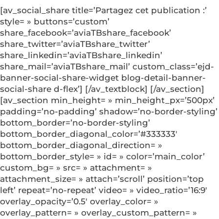
[av_social_share title=’Partagez cet publication :’
style= » buttons=’custom’
share_facebook=’aviaTBshare_facebook’
share_twitter=’aviaTBshare_twitter’
share_linkedin=’aviaTBshare_linkedin’
share_mail=’aviaTBshare_mail’ custom_class=’ejd-
banner-social-share-widget blog-detail-banner-
social-share d-flex’] [/av_textblock] [/av_section]
[av_section min_height= » min_height_px=’500px’
padding=’no-padding’ shadow=’no-border-styling’
bottom_border=’no-border-styling’
bottom_border_diagonal_color=’#333333′
bottom_border_diagonal_direction= »
bottom_border_style= » id= » color=’main_color’
custom_bg= » src= » attachment= »
attachment_size= » attach=’scroll’ position=’top
left’ repeat=’no-repeat’ video= » video_ratio=’16:9′
overlay_opacity=’0.5′ overlay_color= »
overlay_pattern= » overlay_custom_pattern= »