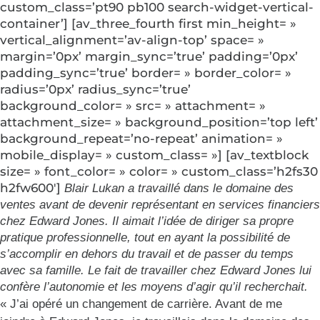
custom_class=’pt90 pb100 search-widget-vertical-
container’] [av_three_fourth first min_height= »
vertical_alignment=’av-align-top’ space= »
margin=’0px’ margin_sync=’true’ padding=’0px’
padding_sync=’true’ border= » border_color= »
radius=’0px’ radius_sync=’true’
background_color= » src= » attachment= »
attachment_size= » background_position=’top left’
background_repeat=’no-repeat’ animation= »
mobile_display= » custom_class= »] [av_textblock
size= » font_color= » color= » custom_class=’h2fs30
h2fw600′]
Blair Lukan a travaillé dans le domaine des
ventes avant de devenir représentant en services financiers
chez Edward Jones. Il aimait l’idée de diriger sa propre
pratique professionnelle, tout en ayant la possibilité de
s’accomplir en dehors du travail et de passer du temps
avec sa famille. Le fait de travailler chez Edward Jones lui
confère l’autonomie et les moyens d’agir qu’il recherchait.
« J’ai opéré un changement de carrière. Avant de me