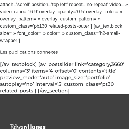
attach=’scroll’ position=’top left’ repeat=’no-repeat’ video= »
video_ratio=’16:9′ overlay_opacity=’0.5′ overlay_color= »
overlay_pattern= » overlay_custom_pattern= »
custom_class=’pb130 related-posts-outer’] [av_textblock
size= » font_color= » color= » custom_class=’h2-small-
wrapper’]
Les publications connexes
[/av_textblock] [av_postslider link=’category,3660′
columns=’3′ items=’4′ offset=’0′ contents=’title’
preview_mode=’auto’ image_size=’portfolio’
autoplay=’no’ interval=’5′ custom_class=’pt30
related-posts’] [/av_section]