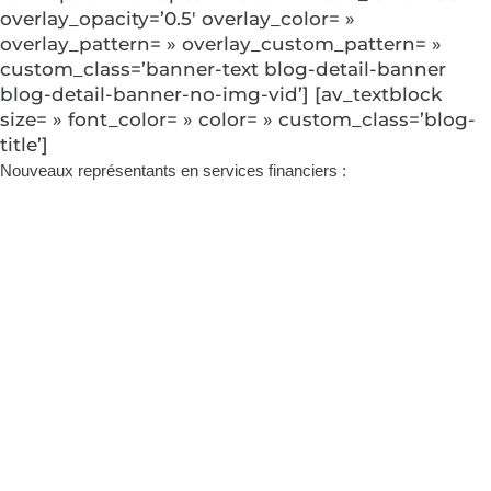
overlay_opacity=’0.5′ overlay_color= »
overlay_pattern= » overlay_custom_pattern= »
custom_class=’banner-text blog-detail-banner
blog-detail-banner-no-img-vid’] [av_textblock
size= » font_color= » color= » custom_class=’blog-
title’]
Nouveaux représentants en services financiers
:
De représentant
commercial à
représentant en
services financiers
: Blair Lukan