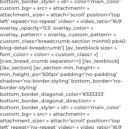
bottom_border_style= » id= » color=’main_color’
custom_bg= » src= » attachment= »
attachment_size= » attach=’scroll’ position=’top
left’ repeat=’no-repeat’ video= » video_ratio=’16:9′
overlay_opacity=’0.5′ overlay_color= »
overlay_pattern= » overlay_custom_pattern= »
custom_class=’breadcrumb-section minht0 pb40
blog-detail-breadcrumb’] [av_textblock size= »
font_color= » color= » custom_class= »]
[cws_bread_crumb separator=>] [/av_textblock]
[/av_section] [av_section min_height= »
min_height_px=’500px’ padding=’no-padding’
shadow=’no-border-styling’ bottom_border=’no-
border-styling’
bottom_border_diagonal_color=’#333333′
bottom_border_diagonal_direction= »
bottom_border_style= » id= » color=’main_color’
custom_bg= » src= » attachment= »
attachment_size= » attach=’scroll’ position=’top
left’ repeat=’no-repeat’ video= » video_ratio=’16:9′